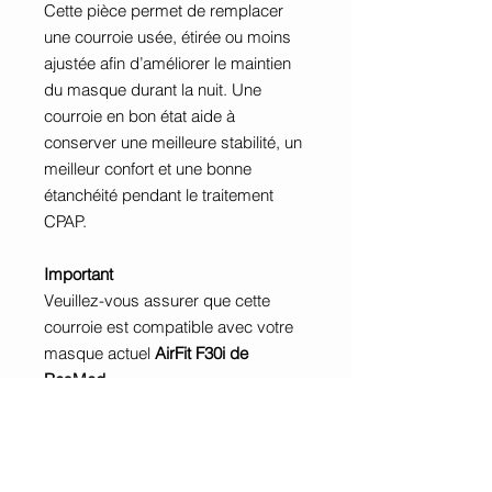
Cette pièce permet de remplacer
une courroie usée, étirée ou moins
ajustée afin d’améliorer le maintien
du masque durant la nuit. Une
courroie en bon état aide à
conserver une meilleure stabilité, un
meilleur confort et une bonne
étanchéité pendant le traitement
CPAP.
Important
Veuillez-vous assurer que cette
courroie est compatible avec votre
masque actuel
AirFit F30i de
ResMed
.
Cette courroie est vendue seule. Elle
ne comprend pas la membrane, la
structure du masque ni les autres