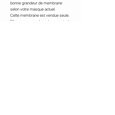
bonne grandeur de membrane
selon votre masque actuel.
Cette membrane est vendue seule.
Elle ne comprend pas la courroie, la
coquille du masque ni les autres
composantes.
À noter : le masque AirFit N20
possède des composantes avec
aimants
, mais cette membrane de
remplacement est vendue
séparément.
Contactez-nous dès maintenant!